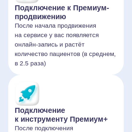
Использование Аукциона
для врачей и услуг
Инструмент продвигает
конкретных врачей и услуги, даёт
кратный рост записей,
перехватывает пациентов
конкурентов
Ваша клиника уже есть
на НаПоправку,
начните управлять её
профилем:
Регистрация и вход в кабинет