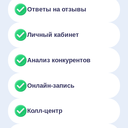
Что о НаПоправку
думают другие
клиники?