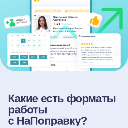
работы
с НаПоправку?
Регистрация клиники
и доступ к кабинету
Сразу после вы управляете своим
профилем, получаете доступ
к Личному кабинету с аналитикой
и полезными материалами
Подключение к Премиум-
продвижению
После начала продвижения