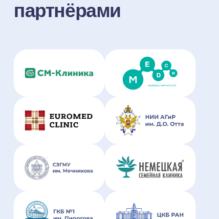
Читать в Telegram
Вебинары от экспертов
в Личном кабинете
НаПоправку
Эксперты сервиса и лидеры отрасли
в записи ждут вас в Личном
кабинете, заходите в свой профиль
и смотрите вебинары НаПоправку
Смотреть Вебинары