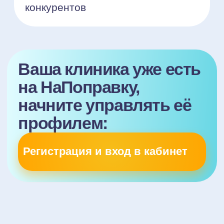
через НаПоправку в 2 клика,
а запись появляется в вашей МИС.
Какие проблемы
медицинских
центров решает наш
сервис?
Приводит поток пациентов
НаПоправку круглосуточно
обеспечивает стабильный поток
записей, поэтому вы сможете
закрыть пустые окна к врачам
и на другие услуги в течение 3
месяцев