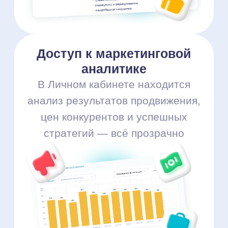
клиники любого типа
и размера
Многопрофильные
клиники
Заполняем свободные окна
в расписании
Госклиники
Даем записи на платные услуги
Диагностические центры
Загружаем оборудование
и лаборатории
Стоматологии
Записи на терапию, ортодонтию
и протезирование
Узкопрофильные клиники