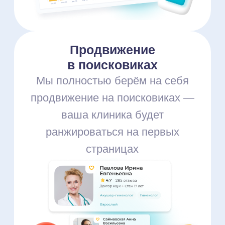
Приводим пациентов на ЭКО,
пластические операции и мн. др
Эстетические
клиники
Продвигаем косметологические
и beauty-процедуры
Уже 3000+ клиник
стали нашими
партнёрами