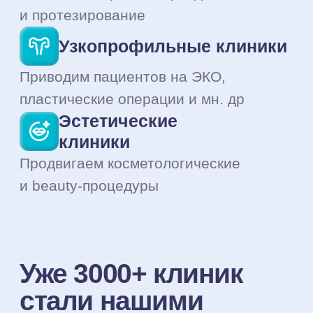
Блог медмаркетинга
НаПоправку
Аналитика рынка, тренды мед.
отрасли, рекомендации и кейсы
от экспертов в медмаркетинге
НаПоправку
Читать Блог
Telegram-канал
Медмаркетинг
с НаПоправку
Объединяем коммьюнити экспертов
в медмаркетинге в этом канале,
делимся обновлениями сервиса и
рынка
в коротких форматах