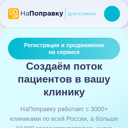
Клинике
Врачу
Регистрация и продвижение
Демо
на сервисе
Создаём поток
Продвижение
Премиум
пациентов в вашу
Премиум+
клинику
Аукцион
Полезное
НаПоправку работает с 3000+
Блог
клиниками по всей России, а больше
Отзывы
13 000 зарегистрировались и уже
Вебинары
управляют своим профилем
Презентация сервиса