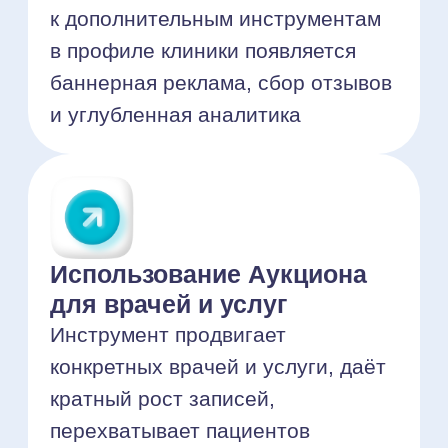
Как НаПоправку
создаёт поток
пациентов?
Пациенты находят НаПоправку
через поисковые системы,
рекламу, телемедицинские
услуги или партнёрские
платформы.
Пациенты находят врача или
услугу по запросу, например:
«гастроэнтеролог», «ЭВЛК», «УЗИ
мягких тканей».
Затем выбирают клинику или
врача из списка. Они фильтруются
по отзывам, рейтингу, району
и другим критериям.
Клиника получает заявку: пациент
записывается на приём напрямую