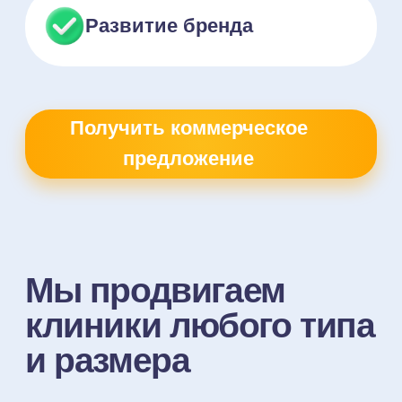
Мы работаем с НаПоправку с июля
Мы сотрудничаем с 
2018 года и довольны сотрудничеством
НаПоправку уже 5 ле
как с агрегатором и партнёром.
он заметно улучшил
Персональный менеджер быстро
повышают удобство 
реагирует, а команду сервиса ценим
и клиник, растёт пот
за лояльность и отзывчивость. Сервис
Поддержка менеджер
удобен, идёт навстречу клиникам
специалистов работа
и адаптируется под их задачи.
уровне. Ранее возни
Из минусов сложно что-то выделить —
по отзывам, но после
разве что хотелось бы снизить
формулирования пра
стоимость за запись, но это общий
нормализовалась. С
вопрос для всех партнёров.
можно считать лока
среди медицинских а