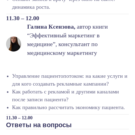
Почему важно
динамика роста.
зарегистрироваться на
вебинар:
11.30 – 12.00
Галина Ксензова,
автор книги
Вы точно не пропустите
“Эффективный маркетинг в
напоминания и ссылку на вход, если
медицине”, консультант по
зарегистрируетесь.
Только после регистрации вы
медицинскому маркетингу
получите бесплатные материалы
для продвижения клиники.
Все зарегистрированные после
Управление пациентопотоком: на какие услуги и
вебинара получат запись и
для кого создавать рекламные кампании?
презентацию экспертов.
Как работать с рекламой и другими каналами
после записи пациента?
Как правильно рассчитать экономику пациента.
11.30 – 12.00
Ответы на вопросы