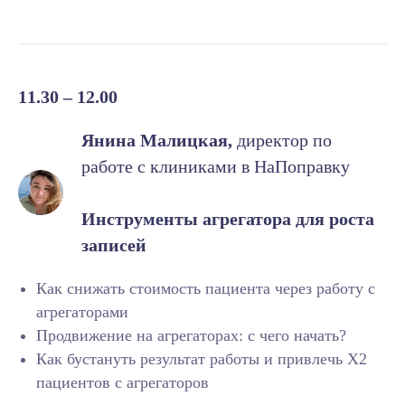
Почему важно
зарегистрироваться на
вебинар:
11.30 – 12.00
Вы точно не пропустите
Янина Малицкая,
директор по
напоминания и ссылку на вход, если
зарегистрируетесь.
работе с клиниками в НаПоправку
Только после регистрации вы
получите бесплатные материалы
для продвижения клиники.
Инструменты агрегатора для роста
записей
Все зарегистрированные после
вебинара получат запись и
презентацию экспертов.
Как снижать стоимость пациента через работу с
агрегаторами
Продвижение на агрегаторах: с чего начать?
Как бустануть результат работы и привлечь Х2
пациентов с агрегаторов